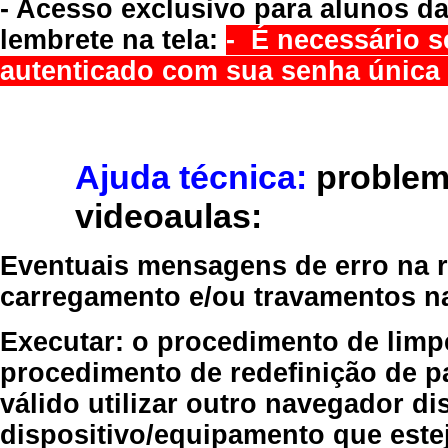
- Acesso exclusivo para alunos da
lembrete na tela:
- É necessário s
autenticado com sua senha única 
Ajuda técnica:
problem
videoaulas:
Eventuais mensagens de erro na re
carregamento e/ou travamentos n
Executar:
o procedimento de limp
procedimento de redefinição
de p
válido
utilizar outro navegador
dis
dispositivo/equipamento
que estej