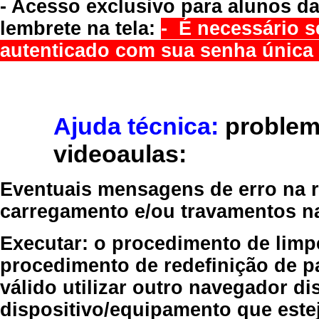
- Acesso exclusivo para alunos da
lembrete na tela:
- É necessário s
autenticado com sua senha única 
Ajuda técnica:
problem
videoaulas:
Eventuais mensagens de erro na re
carregamento e/ou travamentos n
Executar:
o procedimento de limp
procedimento de redefinição
de p
válido
utilizar outro navegador
dis
dispositivo/equipamento
que estej