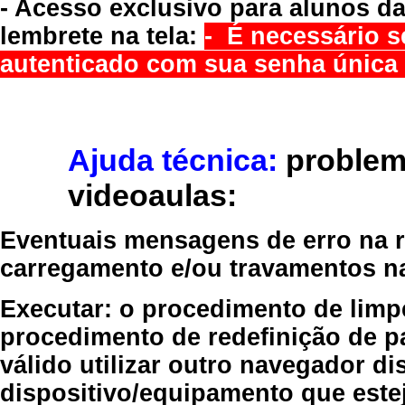
- Acesso exclusivo para alunos da
lembrete na tela:
- É necessário s
autenticado com sua senha única 
Ajuda técnica:
problem
videoaulas:
Eventuais mensagens de erro na re
carregamento e/ou travamentos n
Executar:
o procedimento de limp
procedimento de redefinição
de p
válido
utilizar outro navegador
dis
dispositivo/equipamento
que estej