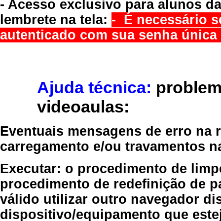
- Acesso exclusivo para alunos da
lembrete na tela:
- É necessário s
autenticado com sua senha única 
Ajuda técnica:
problem
videoaulas:
Eventuais mensagens de erro na re
carregamento e/ou travamentos n
Executar:
o procedimento de limp
procedimento de redefinição
de p
válido
utilizar outro navegador
dis
dispositivo/equipamento
que estej