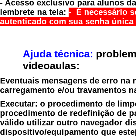
- Acesso exclusivo para alunos da
lembrete na tela:
- É necessário s
autenticado com sua senha única 
Ajuda técnica:
problem
videoaulas:
Eventuais mensagens de erro na re
carregamento e/ou travamentos n
Executar:
o procedimento de limp
procedimento de redefinição
de p
válido
utilizar outro navegador
dis
dispositivo/equipamento
que estej