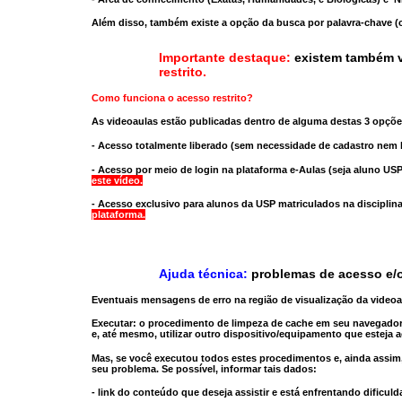
Além disso, também existe a opção da busca por palavra-chave (c
Importante destaque:
existem também v
restrito
.
Como funciona o acesso restrito?
As videoaulas estão publicadas dentro de alguma destas 3 opçõe
- Acesso totalmente liberado
(sem necessidade de cadastro nem l
- Acesso por meio de login na plataforma e-Aulas
(seja aluno USP
este vídeo.
- Acesso exclusivo para alunos da USP matriculados na disciplin
plataforma.
Ajuda técnica:
problemas de acesso e/o
Eventuais mensagens de erro na região de visualização da video
Executar:
o procedimento de limpeza de cache
em seu navegador
e, até mesmo,
utilizar outro dispositivo/equipamento
que esteja a
Mas, se você executou todos estes procedimentos e, ainda assim,
seu problema. Se possível, informar tais dados:
- link do conteúdo que deseja assistir e está enfrentando dificuld