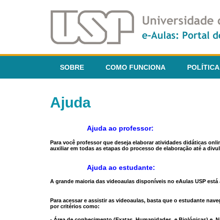
SOBRE
COMO FUNCIONA
POLÍTICA
Ajuda
Ajuda ao professor:
Para você professor que deseja elaborar atividades didáticas onl
auxiliar em todas as etapas do processo de elaboração até a divul
Ajuda ao estudante:
A grande maioria das videoaulas disponíveis no eAulas USP está a
Para acessar e assistir as videoaulas, basta que o estudante na
por critérios como:
- Área de conhecimento (Exatas, Humanidades, e Biológicas) e N