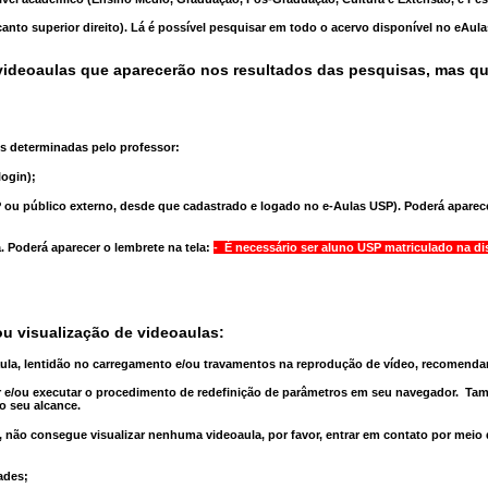
anto superior direito). Lá é possível pesquisar em todo o acervo disponível no eAul
ideoaulas que aparecerão nos resultados das pesquisas, mas q
s determinadas pelo professor:
ogin);
 ou público externo, desde que cadastrado e logado no e-Aulas USP). Poderá aparece
a
. Poderá aparecer o lembrete na tela:
- É necessário ser aluno USP matriculado na di
u visualização de videoaulas:
aula, lentidão no carregamento e/ou travamentos na reprodução de vídeo, recomend
 e/ou executar o
procedimento de redefinição
de parâmetros em seu navegador.
Tam
o seu alcance.
 não consegue visualizar nenhuma videoaula, por favor, entrar em contato por meio
ades;