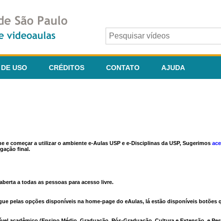
 DE USO
CRÉDITOS
CONTATO
AJUDA
ine e começar a utilizar o ambiente e-Aulas USP e e-Disciplinas da USP, Sugerimos
ace
gação final.
berta a todas as pessoas para acesso livre.
vegue pelas opções disponíveis na home-page do eAulas, lá estão disponíveis botõe
ível acadêmico (Ensino Médio, Graduação, Pós-Graduação, Cultura e Extensão, e Pes