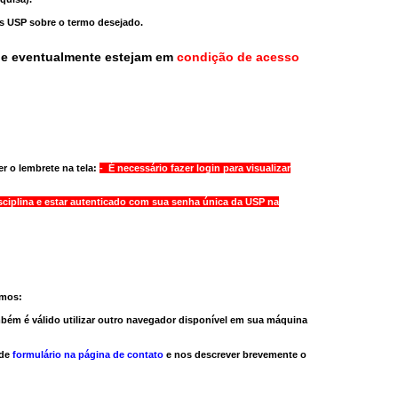
as USP sobre o termo desejado.
ue eventualmente estejam em
condição de acesso
r o lembrete na tela:
- É necessário fazer login para visualizar
sciplina e estar autenticado com sua senha única da USP na
amos:
bém é válido
utilizar outro navegador
disponível em sua máquina
 de
formulário na página de contato
e nos descrever brevemente o