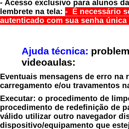
- Acesso exclusivo para alunos da
lembrete na tela:
- É necessário s
autenticado com sua senha única 
Ajuda técnica:
problem
videoaulas:
Eventuais mensagens de erro na re
carregamento e/ou travamentos n
Executar:
o procedimento de limp
procedimento de redefinição
de p
válido
utilizar outro navegador
dis
dispositivo/equipamento
que estej