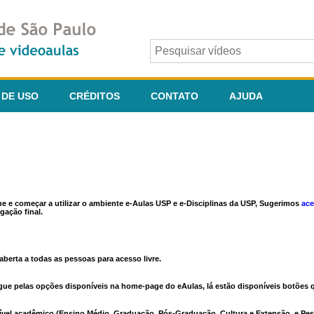
 DE USO
CRÉDITOS
CONTATO
AJUDA
ine e começar a utilizar o ambiente e-Aulas USP e e-Disciplinas da USP, Sugerimos
ace
gação final.
berta a todas as pessoas para acesso livre.
vegue pelas opções disponíveis na home-page do eAulas, lá estão disponíveis botõe
ível acadêmico (Ensino Médio, Graduação, Pós-Graduação, Cultura e Extensão, e Pes