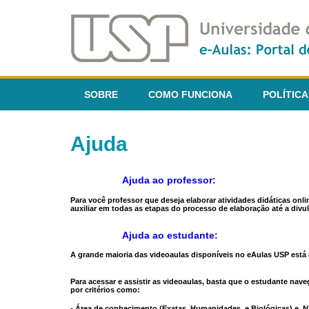
SOBRE
COMO FUNCIONA
POLÍTICA
Ajuda
Ajuda ao professor:
Para você professor que deseja elaborar atividades didáticas onl
auxiliar em todas as etapas do processo de elaboração até a divul
Ajuda ao estudante:
A grande maioria das videoaulas disponíveis no eAulas USP está a
Para acessar e assistir as videoaulas, basta que o estudante na
por critérios como:
- Área de conhecimento (Exatas, Humanidades, e Biológicas) e N