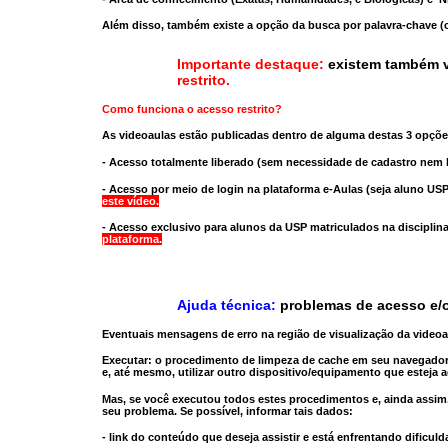
Além disso, também existe a opção da busca por palavra-chave (c
Importante destaque:
existem também v
restrito
.
Como funciona o acesso restrito?
As videoaulas estão publicadas dentro de alguma destas 3 opçõe
- Acesso totalmente liberado
(sem necessidade de cadastro nem l
- Acesso por meio de login na plataforma e-Aulas
(seja aluno USP
este vídeo.
- Acesso exclusivo para alunos da USP matriculados na disciplin
plataforma.
Ajuda técnica:
problemas de acesso e/o
Eventuais mensagens de erro na região de visualização da video
Executar:
o procedimento de limpeza de cache
em seu navegador
e, até mesmo,
utilizar outro dispositivo/equipamento
que esteja a
Mas, se você executou todos estes procedimentos e, ainda assim,
seu problema. Se possível, informar tais dados:
- link do conteúdo que deseja assistir e está enfrentando dificuld