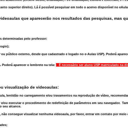
anto superior direito). Lá é possível pesquisar em todo o acervo disponível no eAul
ideoaulas que aparecerão nos resultados das pesquisas, mas q
s determinadas pelo professor:
ogin);
 ou público externo, desde que cadastrado e logado no e-Aulas USP). Poderá aparece
a
. Poderá aparecer o lembrete na tela:
- É necessário ser aluno USP matriculado na di
u visualização de videoaulas:
aula, lentidão no carregamento e/ou travamentos na reprodução de vídeo, recomend
 e/ou executar o
procedimento de redefinição
de parâmetros em seu navegador.
Tam
o seu alcance.
 não consegue visualizar nenhuma videoaula, por favor, entrar em contato por meio
ades;