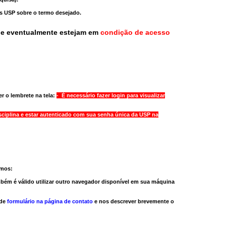
as USP sobre o termo desejado.
ue eventualmente estejam em
condição de acesso
r o lembrete na tela:
- É necessário fazer login para visualizar
sciplina e estar autenticado com sua senha única da USP na
amos:
bém é válido
utilizar outro navegador
disponível em sua máquina
 de
formulário na página de contato
e nos descrever brevemente o