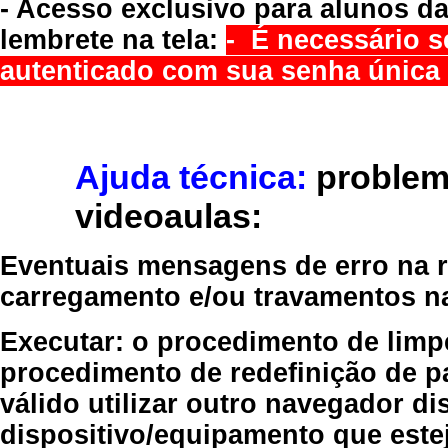
- Acesso exclusivo para alunos da
lembrete na tela:
- É necessário s
autenticado com sua senha única 
Ajuda técnica:
problem
videoaulas:
Eventuais mensagens de erro na re
carregamento e/ou travamentos n
Executar:
o procedimento de limp
procedimento de redefinição
de p
válido
utilizar outro navegador
dis
dispositivo/equipamento
que estej