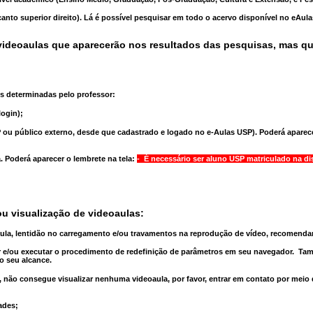
anto superior direito). Lá é possível pesquisar em todo o acervo disponível no eAul
ideoaulas que aparecerão nos resultados das pesquisas, mas q
s determinadas pelo professor:
ogin);
 ou público externo, desde que cadastrado e logado no e-Aulas USP). Poderá aparece
a
. Poderá aparecer o lembrete na tela:
- É necessário ser aluno USP matriculado na di
u visualização de videoaulas:
aula, lentidão no carregamento e/ou travamentos na reprodução de vídeo, recomend
 e/ou executar o
procedimento de redefinição
de parâmetros em seu navegador.
Tam
o seu alcance.
 não consegue visualizar nenhuma videoaula, por favor, entrar em contato por meio
ades;