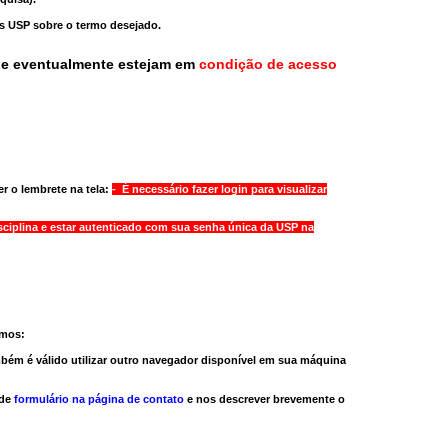
as USP sobre o termo desejado.
ue eventualmente estejam em
condição de acesso
r o lembrete na tela:
- É necessário fazer login para visualizar
sciplina e estar autenticado com sua senha única da USP na
amos:
bém é válido
utilizar outro navegador
disponível em sua máquina
 de
formulário na página de contato
e nos descrever brevemente o