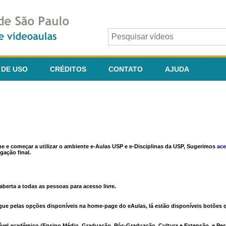
 DE USO
CRÉDITOS
CONTATO
AJUDA
ine e começar a utilizar o ambiente e-Aulas USP e e-Disciplinas da USP, Sugerimos
ace
gação final.
berta a todas as pessoas para acesso livre.
vegue pelas opções disponíveis na home-page do eAulas, lá estão disponíveis botõe
ível acadêmico (Ensino Médio, Graduação, Pós-Graduação, Cultura e Extensão, e Pes