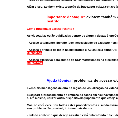
Além disso, também existe a opção da busca por palavra-chave (c
Importante destaque:
existem também v
restrito
.
Como funciona o acesso restrito?
As videoaulas estão publicadas dentro de alguma destas 3 opçõe
- Acesso totalmente liberado
(sem necessidade de cadastro nem l
- Acesso por meio de login na plataforma e-Aulas
(seja aluno USP
este vídeo.
- Acesso exclusivo para alunos da USP matriculados na disciplin
plataforma.
Ajuda técnica:
problemas de acesso e/o
Eventuais mensagens de erro na região de visualização da video
Executar:
o procedimento de limpeza de cache
em seu navegador
e, até mesmo,
utilizar outro dispositivo/equipamento
que esteja a
Mas, se você executou todos estes procedimentos e, ainda assim,
seu problema. Se possível, informar tais dados:
- link do conteúdo que deseja assistir e está enfrentando dificuld