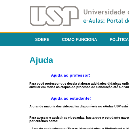
SOBRE
COMO FUNCIONA
POLÍTICA
Ajuda
Ajuda ao professor:
Para você professor que deseja elaborar atividades didáticas onl
auxiliar em todas as etapas do processo de elaboração até a divul
Ajuda ao estudante:
A grande maioria das videoaulas disponíveis no eAulas USP está a
Para acessar e assistir as videoaulas, basta que o estudante na
por critérios como:
- Área de conhecimento (Exatas, Humanidades, e Biológicas) e N