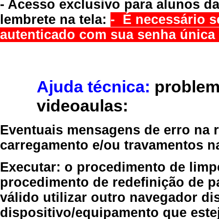
- Acesso exclusivo para alunos da
lembrete na tela:
- É necessário s
autenticado com sua senha única 
Ajuda técnica:
problem
videoaulas:
Eventuais mensagens de erro na re
carregamento e/ou travamentos n
Executar:
o procedimento de limp
procedimento de redefinição
de p
válido
utilizar outro navegador
dis
dispositivo/equipamento
que estej