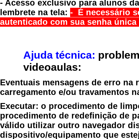
- Acesso exclusivo para alunos da
lembrete na tela:
- É necessário s
autenticado com sua senha única 
Ajuda técnica:
problem
videoaulas:
Eventuais mensagens de erro na re
carregamento e/ou travamentos n
Executar:
o procedimento de limp
procedimento de redefinição
de p
válido
utilizar outro navegador
dis
dispositivo/equipamento
que estej