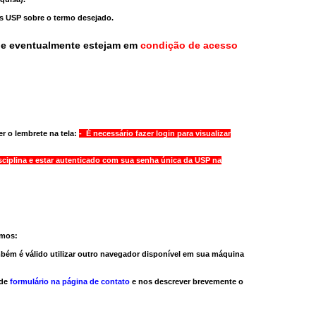
as USP sobre o termo desejado.
ue eventualmente estejam em
condição de acesso
r o lembrete na tela:
- É necessário fazer login para visualizar
sciplina e estar autenticado com sua senha única da USP na
amos:
bém é válido
utilizar outro navegador
disponível em sua máquina
 de
formulário na página de contato
e nos descrever brevemente o