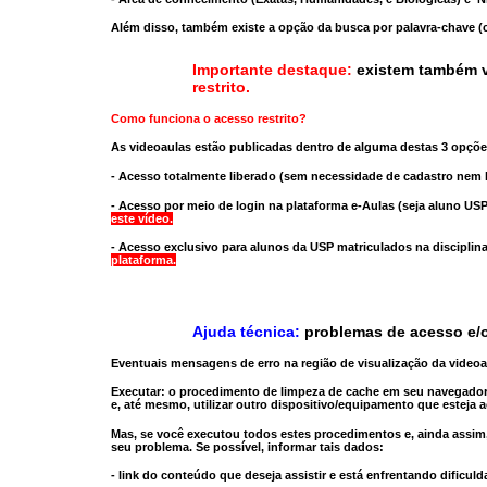
Além disso, também existe a opção da busca por palavra-chave (c
Importante destaque:
existem também v
restrito
.
Como funciona o acesso restrito?
As videoaulas estão publicadas dentro de alguma destas 3 opçõe
- Acesso totalmente liberado
(sem necessidade de cadastro nem l
- Acesso por meio de login na plataforma e-Aulas
(seja aluno USP
este vídeo.
- Acesso exclusivo para alunos da USP matriculados na disciplin
plataforma.
Ajuda técnica:
problemas de acesso e/o
Eventuais mensagens de erro na região de visualização da video
Executar:
o procedimento de limpeza de cache
em seu navegador
e, até mesmo,
utilizar outro dispositivo/equipamento
que esteja a
Mas, se você executou todos estes procedimentos e, ainda assim,
seu problema. Se possível, informar tais dados:
- link do conteúdo que deseja assistir e está enfrentando dificuld