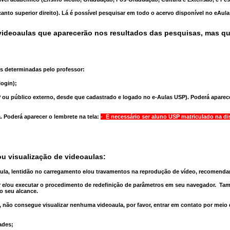
anto superior direito). Lá é possível pesquisar em todo o acervo disponível no eAul
ideoaulas que aparecerão nos resultados das pesquisas, mas q
s determinadas pelo professor:
ogin);
 ou público externo, desde que cadastrado e logado no e-Aulas USP). Poderá aparece
a
. Poderá aparecer o lembrete na tela:
- É necessário ser aluno USP matriculado na di
u visualização de videoaulas:
aula, lentidão no carregamento e/ou travamentos na reprodução de vídeo, recomend
 e/ou executar o
procedimento de redefinição
de parâmetros em seu navegador.
Tam
o seu alcance.
 não consegue visualizar nenhuma videoaula, por favor, entrar em contato por meio
ades;