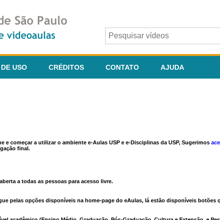
 DE USO
CRÉDITOS
CONTATO
AJUDA
ine e começar a utilizar o ambiente e-Aulas USP e e-Disciplinas da USP, Sugerimos
ace
gação final.
berta a todas as pessoas para acesso livre.
vegue pelas opções disponíveis na home-page do eAulas, lá estão disponíveis botõe
ível acadêmico (Ensino Médio, Graduação, Pós-Graduação, Cultura e Extensão, e Pes