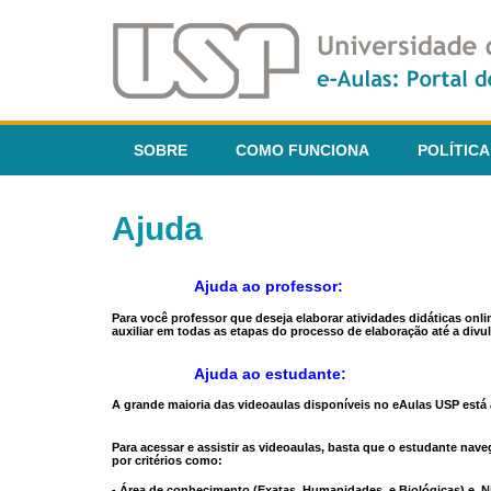
SOBRE
COMO FUNCIONA
POLÍTICA
Ajuda
Ajuda ao professor:
Para você professor que deseja elaborar atividades didáticas onl
auxiliar em todas as etapas do processo de elaboração até a divul
Ajuda ao estudante:
A grande maioria das videoaulas disponíveis no eAulas USP está a
Para acessar e assistir as videoaulas, basta que o estudante na
por critérios como:
- Área de conhecimento (Exatas, Humanidades, e Biológicas) e N