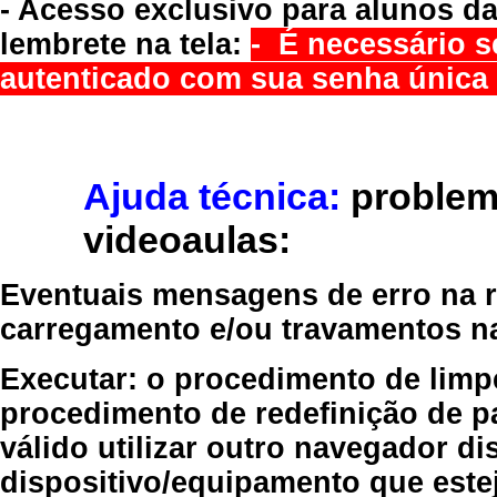
- Acesso exclusivo para alunos da
lembrete na tela:
- É necessário s
autenticado com sua senha única 
Ajuda técnica:
problem
videoaulas:
Eventuais mensagens de erro na re
carregamento e/ou travamentos n
Executar:
o procedimento de limp
procedimento de redefinição
de p
válido
utilizar outro navegador
dis
dispositivo/equipamento
que estej