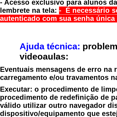
- Acesso exclusivo para alunos da
lembrete na tela:
- É necessário s
autenticado com sua senha única 
Ajuda técnica:
problem
videoaulas:
Eventuais mensagens de erro na re
carregamento e/ou travamentos n
Executar:
o procedimento de limp
procedimento de redefinição
de p
válido
utilizar outro navegador
dis
dispositivo/equipamento
que estej