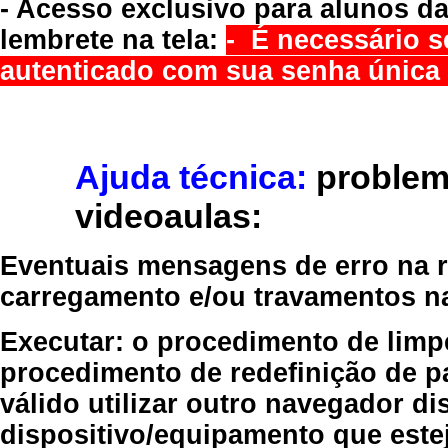
- Acesso exclusivo para alunos da
lembrete na tela:
- É necessário s
autenticado com sua senha única 
Ajuda técnica:
problem
videoaulas:
Eventuais mensagens de erro na re
carregamento e/ou travamentos n
Executar:
o procedimento de limp
procedimento de redefinição
de p
válido
utilizar outro navegador
dis
dispositivo/equipamento
que estej