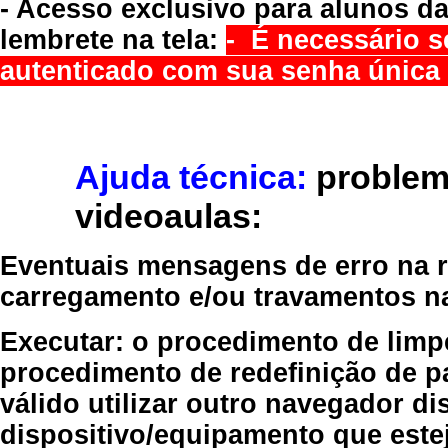
- Acesso exclusivo para alunos da
lembrete na tela:
- É necessário s
autenticado com sua senha única 
Ajuda técnica:
problem
videoaulas:
Eventuais mensagens de erro na re
carregamento e/ou travamentos n
Executar:
o procedimento de limp
procedimento de redefinição
de p
válido
utilizar outro navegador
dis
dispositivo/equipamento
que estej