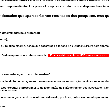
anto superior direito). Lá é possível pesquisar em todo o acervo disponível no eAul
ideoaulas que aparecerão nos resultados das pesquisas, mas q
s determinadas pelo professor:
ogin);
 ou público externo, desde que cadastrado e logado no e-Aulas USP). Poderá aparece
a
. Poderá aparecer o lembrete na tela:
- É necessário ser aluno USP matriculado na di
u visualização de videoaulas:
aula, lentidão no carregamento e/ou travamentos na reprodução de vídeo, recomend
 e/ou executar o
procedimento de redefinição
de parâmetros em seu navegador.
Tam
o seu alcance.
 não consegue visualizar nenhuma videoaula, por favor, entrar em contato por meio
ades;