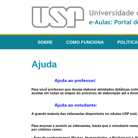
SOBRE
COMO FUNCIONA
POLÍTICA
Ajuda
Ajuda ao professor:
Para você professor que deseja elaborar atividades didáticas onl
auxiliar em todas as etapas do processo de elaboração até a divul
Ajuda ao estudante:
A grande maioria das videoaulas disponíveis no eAulas USP está a
Para acessar e assistir as videoaulas, basta que o estudante na
por critérios como:
- Área de conhecimento (Exatas, Humanidades, e Biológicas) e N