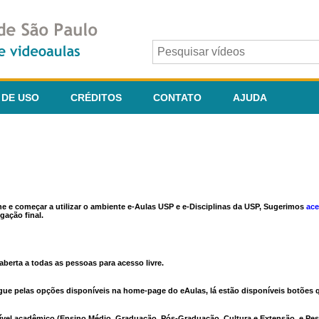
 DE USO
CRÉDITOS
CONTATO
AJUDA
ine e começar a utilizar o ambiente e-Aulas USP e e-Disciplinas da USP, Sugerimos
ace
gação final.
berta a todas as pessoas para acesso livre.
vegue pelas opções disponíveis na home-page do eAulas, lá estão disponíveis botõe
ível acadêmico (Ensino Médio, Graduação, Pós-Graduação, Cultura e Extensão, e Pes