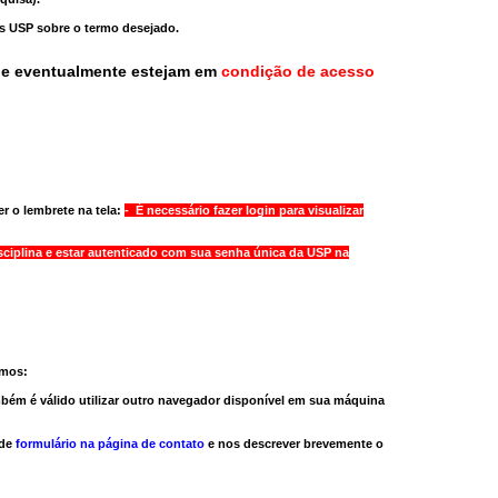
as USP sobre o termo desejado.
ue eventualmente estejam em
condição de acesso
r o lembrete na tela:
- É necessário fazer login para visualizar
sciplina e estar autenticado com sua senha única da USP na
amos:
bém é válido
utilizar outro navegador
disponível em sua máquina
 de
formulário na página de contato
e nos descrever brevemente o