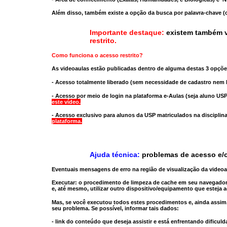
Além disso, também existe a opção da busca por palavra-chave (c
Importante destaque:
existem também v
restrito
.
Como funciona o acesso restrito?
As videoaulas estão publicadas dentro de alguma destas 3 opçõe
- Acesso totalmente liberado
(sem necessidade de cadastro nem l
- Acesso por meio de login na plataforma e-Aulas
(seja aluno USP
este vídeo.
- Acesso exclusivo para alunos da USP matriculados na disciplin
plataforma.
Ajuda técnica:
problemas de acesso e/o
Eventuais mensagens de erro na região de visualização da video
Executar:
o procedimento de limpeza de cache
em seu navegador
e, até mesmo,
utilizar outro dispositivo/equipamento
que esteja a
Mas, se você executou todos estes procedimentos e, ainda assim,
seu problema. Se possível, informar tais dados:
- link do conteúdo que deseja assistir e está enfrentando dificuld