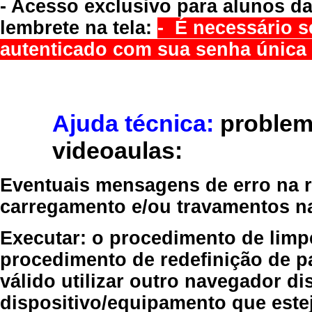
- Acesso exclusivo para alunos da
lembrete na tela:
- É necessário s
autenticado com sua senha única 
Ajuda técnica:
problem
videoaulas:
Eventuais mensagens de erro na re
carregamento e/ou travamentos n
Executar:
o procedimento de limp
procedimento de redefinição
de p
válido
utilizar outro navegador
dis
dispositivo/equipamento
que estej