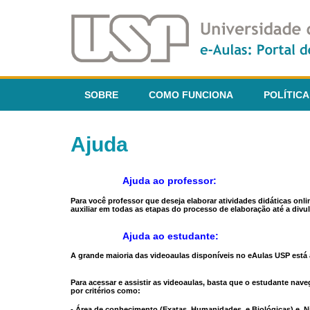
SOBRE
COMO FUNCIONA
POLÍTICA
Ajuda
Ajuda ao professor:
Para você professor que deseja elaborar atividades didáticas onl
auxiliar em todas as etapas do processo de elaboração até a divul
Ajuda ao estudante:
A grande maioria das videoaulas disponíveis no eAulas USP está a
Para acessar e assistir as videoaulas, basta que o estudante na
por critérios como:
- Área de conhecimento (Exatas, Humanidades, e Biológicas) e N