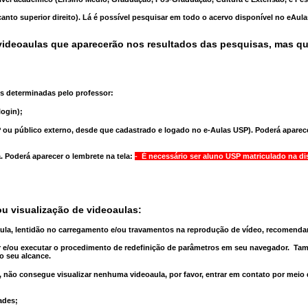
anto superior direito). Lá é possível pesquisar em todo o acervo disponível no eAul
ideoaulas que aparecerão nos resultados das pesquisas, mas q
s determinadas pelo professor:
ogin);
 ou público externo, desde que cadastrado e logado no e-Aulas USP). Poderá aparece
a
. Poderá aparecer o lembrete na tela:
- É necessário ser aluno USP matriculado na di
u visualização de videoaulas:
aula, lentidão no carregamento e/ou travamentos na reprodução de vídeo, recomend
 e/ou executar o
procedimento de redefinição
de parâmetros em seu navegador.
Tam
o seu alcance.
 não consegue visualizar nenhuma videoaula, por favor, entrar em contato por meio
ades;