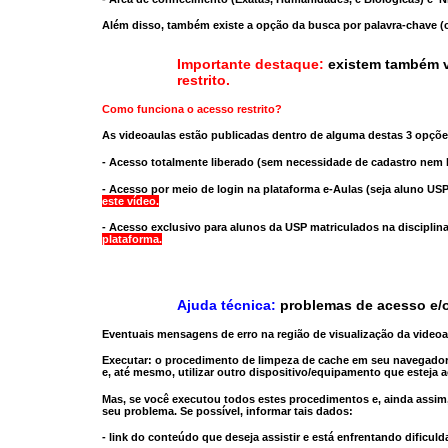
Além disso, também existe a opção da busca por palavra-chave (c
Importante destaque:
existem também v
restrito
.
Como funciona o acesso restrito?
As videoaulas estão publicadas dentro de alguma destas 3 opçõe
- Acesso totalmente liberado
(sem necessidade de cadastro nem l
- Acesso por meio de login na plataforma e-Aulas
(seja aluno USP
este vídeo.
- Acesso exclusivo para alunos da USP matriculados na disciplin
plataforma.
Ajuda técnica:
problemas de acesso e/o
Eventuais mensagens de erro na região de visualização da video
Executar:
o procedimento de limpeza de cache
em seu navegador
e, até mesmo,
utilizar outro dispositivo/equipamento
que esteja a
Mas, se você executou todos estes procedimentos e, ainda assim,
seu problema. Se possível, informar tais dados:
- link do conteúdo que deseja assistir e está enfrentando dificuld