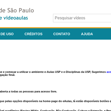
 DE USO
CRÉDITOS
CONTATO
AJUDA
ine e começar a utilizar o ambiente e-Aulas USP e e-Disciplinas da USP, Sugerimos
ace
gação final.
berta a todas as pessoas para acesso livre.
vegue pelas opções disponíveis na home-page do eAulas, lá estão disponíveis botõe
ível acadêmico (Ensino Médio, Graduação, Pós-Graduação, Cultura e Extensão, e Pes