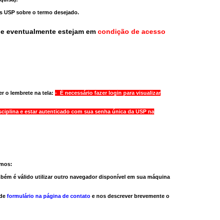
as USP sobre o termo desejado.
ue eventualmente estejam em
condição de acesso
r o lembrete na tela:
- É necessário fazer login para visualizar
sciplina e estar autenticado com sua senha única da USP na
amos:
bém é válido
utilizar outro navegador
disponível em sua máquina
 de
formulário na página de contato
e nos descrever brevemente o