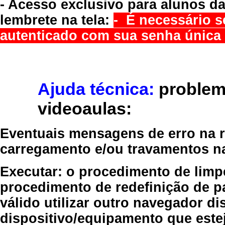
- Acesso exclusivo para alunos da
lembrete na tela:
- É necessário s
autenticado com sua senha única 
Ajuda técnica:
problem
videoaulas:
Eventuais mensagens de erro na re
carregamento e/ou travamentos n
Executar:
o procedimento de limp
procedimento de redefinição
de p
válido
utilizar outro navegador
dis
dispositivo/equipamento
que estej