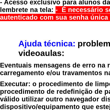
- Acesso exclusivo para alunos da
lembrete na tela:
- É necessário s
autenticado com sua senha única 
Ajuda técnica:
problem
videoaulas:
Eventuais mensagens de erro na re
carregamento e/ou travamentos n
Executar:
o procedimento de limp
procedimento de redefinição
de p
válido
utilizar outro navegador
dis
dispositivo/equipamento
que estej