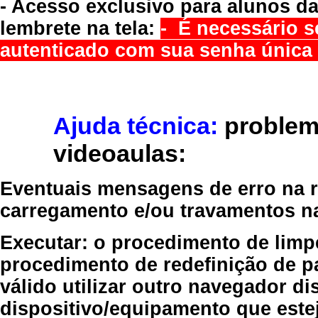
- Acesso exclusivo para alunos da
lembrete na tela:
- É necessário s
autenticado com sua senha única 
Ajuda técnica:
problem
videoaulas:
Eventuais mensagens de erro na re
carregamento e/ou travamentos n
Executar:
o procedimento de limp
procedimento de redefinição
de p
válido
utilizar outro navegador
dis
dispositivo/equipamento
que estej