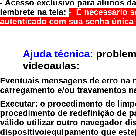
- Acesso exclusivo para alunos da
lembrete na tela:
- É necessário s
autenticado com sua senha única 
Ajuda técnica:
problem
videoaulas:
Eventuais mensagens de erro na re
carregamento e/ou travamentos n
Executar:
o procedimento de limp
procedimento de redefinição
de p
válido
utilizar outro navegador
dis
dispositivo/equipamento
que estej