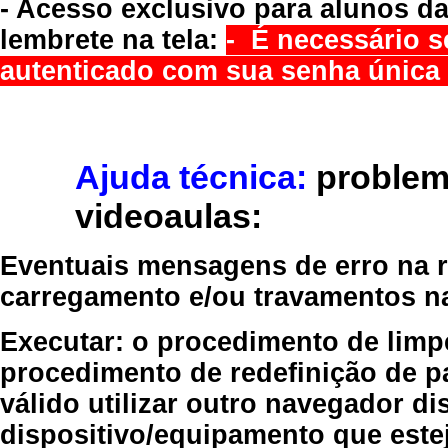
- Acesso exclusivo para alunos da
lembrete na tela:
- É necessário s
autenticado com sua senha única 
Ajuda técnica:
problem
videoaulas:
Eventuais mensagens de erro na re
carregamento e/ou travamentos n
Executar:
o procedimento de limp
procedimento de redefinição
de p
válido
utilizar outro navegador
dis
dispositivo/equipamento
que estej