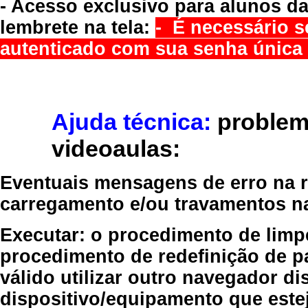
- Acesso exclusivo para alunos da
lembrete na tela:
- É necessário s
autenticado com sua senha única 
Ajuda técnica:
problem
videoaulas:
Eventuais mensagens de erro na re
carregamento e/ou travamentos n
Executar:
o procedimento de limp
procedimento de redefinição
de p
válido
utilizar outro navegador
dis
dispositivo/equipamento
que estej