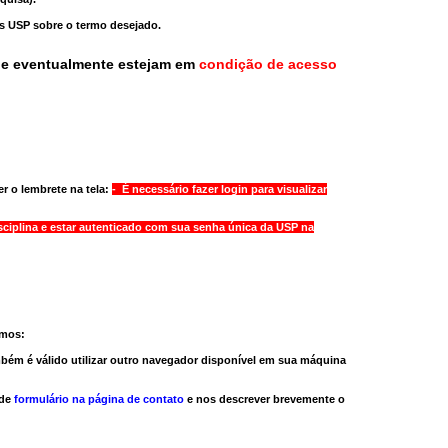
as USP sobre o termo desejado.
ue eventualmente estejam em
condição de acesso
r o lembrete na tela:
- É necessário fazer login para visualizar
sciplina e estar autenticado com sua senha única da USP na
amos:
bém é válido
utilizar outro navegador
disponível em sua máquina
 de
formulário na página de contato
e nos descrever brevemente o