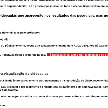
anto superior direito). Lá é possível pesquisar em todo o acervo disponível no eAul
ideoaulas que aparecerão nos resultados das pesquisas, mas q
s determinadas pelo professor:
ogin);
 ou público externo, desde que cadastrado e logado no e-Aulas USP). Poderá aparece
a
. Poderá aparecer o lembrete na tela:
- É necessário ser aluno USP matriculado na di
u visualização de videoaulas:
aula, lentidão no carregamento e/ou travamentos na reprodução de vídeo, recomend
 e/ou executar o
procedimento de redefinição
de parâmetros em seu navegador.
Tam
o seu alcance.
 não consegue visualizar nenhuma videoaula, por favor, entrar em contato por meio
ades;