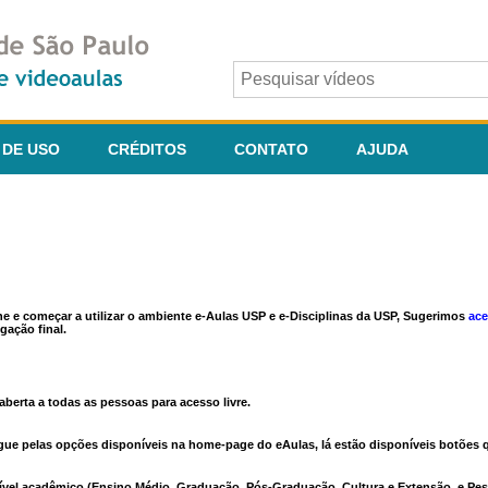
 DE USO
CRÉDITOS
CONTATO
AJUDA
ine e começar a utilizar o ambiente e-Aulas USP e e-Disciplinas da USP, Sugerimos
ace
gação final.
berta a todas as pessoas para acesso livre.
vegue pelas opções disponíveis na home-page do eAulas, lá estão disponíveis botõe
ível acadêmico (Ensino Médio, Graduação, Pós-Graduação, Cultura e Extensão, e Pes