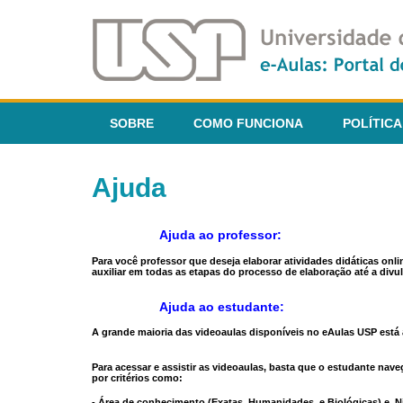
SOBRE
COMO FUNCIONA
POLÍTICA
Ajuda
Ajuda ao professor:
Para você professor que deseja elaborar atividades didáticas onl
auxiliar em todas as etapas do processo de elaboração até a divul
Ajuda ao estudante:
A grande maioria das videoaulas disponíveis no eAulas USP está a
Para acessar e assistir as videoaulas, basta que o estudante na
por critérios como:
- Área de conhecimento (Exatas, Humanidades, e Biológicas) e N