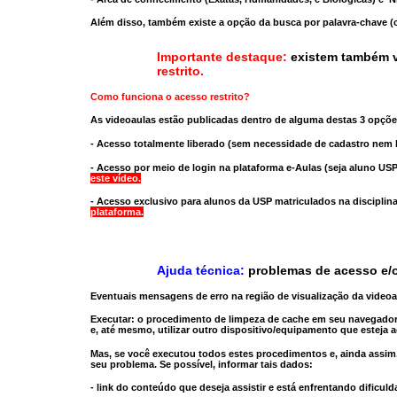
Além disso, também existe a opção da busca por palavra-chave (c
Importante destaque:
existem também v
restrito
.
Como funciona o acesso restrito?
As videoaulas estão publicadas dentro de alguma destas 3 opçõe
- Acesso totalmente liberado
(sem necessidade de cadastro nem l
- Acesso por meio de login na plataforma e-Aulas
(seja aluno USP
este vídeo.
- Acesso exclusivo para alunos da USP matriculados na disciplin
plataforma.
Ajuda técnica:
problemas de acesso e/o
Eventuais mensagens de erro na região de visualização da video
Executar:
o procedimento de limpeza de cache
em seu navegador
e, até mesmo,
utilizar outro dispositivo/equipamento
que esteja a
Mas, se você executou todos estes procedimentos e, ainda assim,
seu problema. Se possível, informar tais dados:
- link do conteúdo que deseja assistir e está enfrentando dificuld