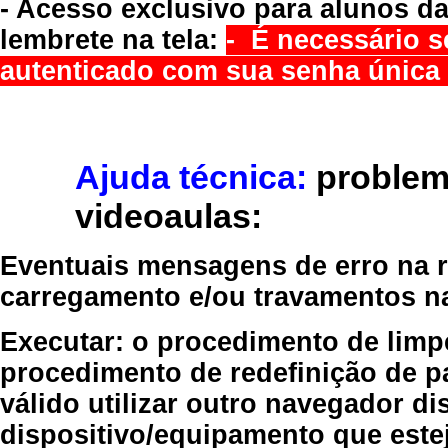
- Acesso exclusivo para alunos da
lembrete na tela:
- É necessário s
autenticado com sua senha única 
Ajuda técnica:
problem
videoaulas:
Eventuais mensagens de erro na re
carregamento e/ou travamentos n
Executar:
o procedimento de limp
procedimento de redefinição
de p
válido
utilizar outro navegador
dis
dispositivo/equipamento
que estej