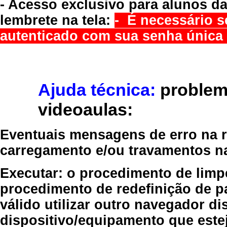
- Acesso exclusivo para alunos da
lembrete na tela:
- É necessário s
autenticado com sua senha única 
Ajuda técnica:
problem
videoaulas:
Eventuais mensagens de erro na re
carregamento e/ou travamentos n
Executar:
o procedimento de limp
procedimento de redefinição
de p
válido
utilizar outro navegador
dis
dispositivo/equipamento
que estej