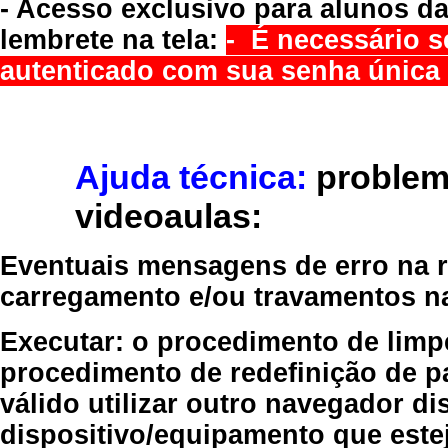
- Acesso exclusivo para alunos da
lembrete na tela:
- É necessário s
autenticado com sua senha única 
Ajuda técnica:
problem
videoaulas:
Eventuais mensagens de erro na re
carregamento e/ou travamentos n
Executar:
o procedimento de limp
procedimento de redefinição
de p
válido
utilizar outro navegador
dis
dispositivo/equipamento
que estej