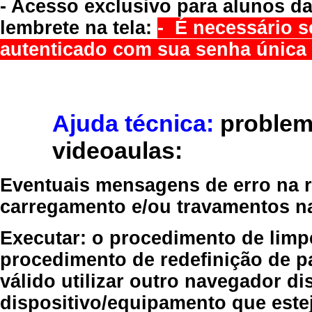
- Acesso exclusivo para alunos da
lembrete na tela:
- É necessário s
autenticado com sua senha única 
Ajuda técnica:
problem
videoaulas:
Eventuais mensagens de erro na re
carregamento e/ou travamentos n
Executar:
o procedimento de limp
procedimento de redefinição
de p
válido
utilizar outro navegador
dis
dispositivo/equipamento
que estej