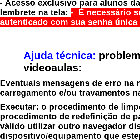
- Acesso exclusivo para alunos da
lembrete na tela:
- É necessário s
autenticado com sua senha única 
Ajuda técnica:
problem
videoaulas:
Eventuais mensagens de erro na re
carregamento e/ou travamentos n
Executar:
o procedimento de limp
procedimento de redefinição
de p
válido
utilizar outro navegador
dis
dispositivo/equipamento
que estej