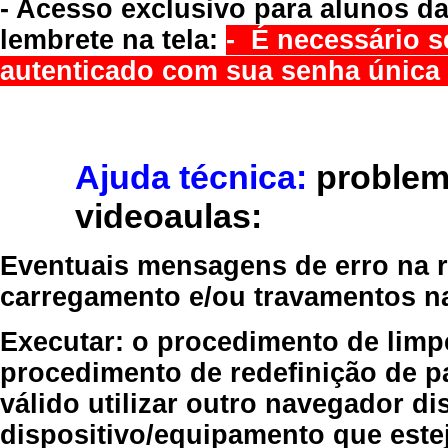
- Acesso exclusivo para alunos da
lembrete na tela:
- É necessário s
autenticado com sua senha única 
Ajuda técnica:
problem
videoaulas:
Eventuais mensagens de erro na re
carregamento e/ou travamentos n
Executar:
o procedimento de limp
procedimento de redefinição
de p
válido
utilizar outro navegador
dis
dispositivo/equipamento
que estej