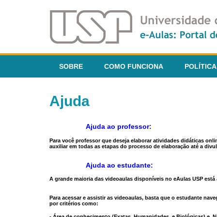
SOBRE
COMO FUNCIONA
POLÍTICA
Ajuda
Ajuda ao professor:
Para você professor que deseja elaborar atividades didáticas onl
auxiliar em todas as etapas do processo de elaboração até a divul
Ajuda ao estudante:
A grande maioria das videoaulas disponíveis no eAulas USP está a
Para acessar e assistir as videoaulas, basta que o estudante na
por critérios como:
- Área de conhecimento (Exatas, Humanidades, e Biológicas) e N