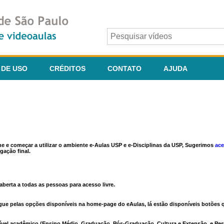
 DE USO
CRÉDITOS
CONTATO
AJUDA
ine e começar a utilizar o ambiente e-Aulas USP e e-Disciplinas da USP, Sugerimos
ace
gação final.
berta a todas as pessoas para acesso livre.
vegue pelas opções disponíveis na home-page do eAulas, lá estão disponíveis botõe
ível acadêmico (Ensino Médio, Graduação, Pós-Graduação, Cultura e Extensão, e Pes