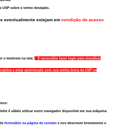
as USP sobre o termo desejado.
ue eventualmente estejam em
condição de acesso
r o lembrete na tela:
- É necessário fazer login para visualizar
sciplina e estar autenticado com sua senha única da USP na
amos:
bém é válido
utilizar outro navegador
disponível em sua máquina
 de
formulário na página de contato
e nos descrever brevemente o