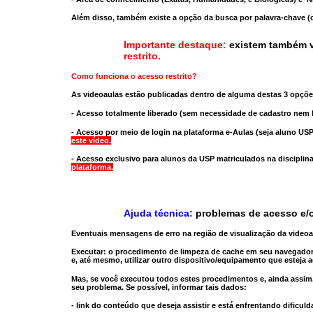
Além disso, também existe a opção da busca por palavra-chave (c
Importante destaque:
existem também v
restrito
.
Como funciona o acesso restrito?
As videoaulas estão publicadas dentro de alguma destas 3 opçõe
- Acesso totalmente liberado
(sem necessidade de cadastro nem l
- Acesso por meio de login na plataforma e-Aulas
(seja aluno USP
este vídeo.
- Acesso exclusivo para alunos da USP matriculados na disciplin
plataforma.
Ajuda técnica:
problemas de acesso e/o
Eventuais mensagens de erro na região de visualização da video
Executar:
o procedimento de limpeza de cache
em seu navegador
e, até mesmo,
utilizar outro dispositivo/equipamento
que esteja a
Mas, se você executou todos estes procedimentos e, ainda assim,
seu problema. Se possível, informar tais dados:
- link do conteúdo que deseja assistir e está enfrentando dificuld