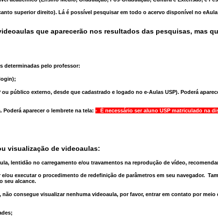
anto superior direito). Lá é possível pesquisar em todo o acervo disponível no eAul
ideoaulas que aparecerão nos resultados das pesquisas, mas q
s determinadas pelo professor:
ogin);
 ou público externo, desde que cadastrado e logado no e-Aulas USP). Poderá aparece
a
. Poderá aparecer o lembrete na tela:
- É necessário ser aluno USP matriculado na di
u visualização de videoaulas:
aula, lentidão no carregamento e/ou travamentos na reprodução de vídeo, recomend
 e/ou executar o
procedimento de redefinição
de parâmetros em seu navegador.
Tam
o seu alcance.
 não consegue visualizar nenhuma videoaula, por favor, entrar em contato por meio
ades;