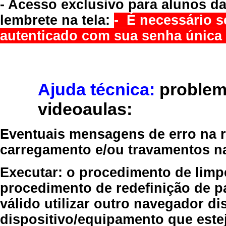
- Acesso exclusivo para alunos da
lembrete na tela:
- É necessário s
autenticado com sua senha única 
Ajuda técnica:
problem
videoaulas:
Eventuais mensagens de erro na re
carregamento e/ou travamentos n
Executar:
o procedimento de limp
procedimento de redefinição
de p
válido
utilizar outro navegador
dis
dispositivo/equipamento
que estej