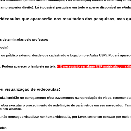
anto superior direito). Lá é possível pesquisar em todo o acervo disponível no eAul
ideoaulas que aparecerão nos resultados das pesquisas, mas q
s determinadas pelo professor:
ogin);
 ou público externo, desde que cadastrado e logado no e-Aulas USP). Poderá aparece
a
. Poderá aparecer o lembrete na tela:
- É necessário ser aluno USP matriculado na di
u visualização de videoaulas:
aula, lentidão no carregamento e/ou travamentos na reprodução de vídeo, recomend
 e/ou executar o
procedimento de redefinição
de parâmetros em seu navegador.
Tam
o seu alcance.
 não consegue visualizar nenhuma videoaula, por favor, entrar em contato por meio
ades;