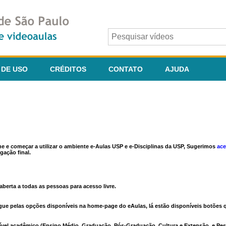
 DE USO
CRÉDITOS
CONTATO
AJUDA
ine e começar a utilizar o ambiente e-Aulas USP e e-Disciplinas da USP, Sugerimos
ace
gação final.
berta a todas as pessoas para acesso livre.
vegue pelas opções disponíveis na home-page do eAulas, lá estão disponíveis botõe
ível acadêmico (Ensino Médio, Graduação, Pós-Graduação, Cultura e Extensão, e Pes