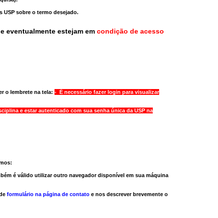
as USP sobre o termo desejado.
ue eventualmente estejam em
condição de acesso
r o lembrete na tela:
- É necessário fazer login para visualizar
sciplina e estar autenticado com sua senha única da USP na
amos:
bém é válido
utilizar outro navegador
disponível em sua máquina
 de
formulário na página de contato
e nos descrever brevemente o