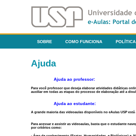
SOBRE
COMO FUNCIONA
POLÍTICA
Ajuda
Ajuda ao professor:
Para você professor que deseja elaborar atividades didáticas onl
auxiliar em todas as etapas do processo de elaboração até a divul
Ajuda ao estudante:
A grande maioria das videoaulas disponíveis no eAulas USP está a
Para acessar e assistir as videoaulas, basta que o estudante na
por critérios como:
- Área de conhecimento (Exatas, Humanidades, e Biológicas) e N