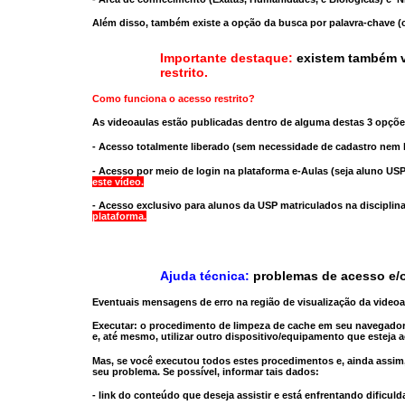
Além disso, também existe a opção da busca por palavra-chave (c
Importante destaque:
existem também v
restrito
.
Como funciona o acesso restrito?
As videoaulas estão publicadas dentro de alguma destas 3 opçõe
- Acesso totalmente liberado
(sem necessidade de cadastro nem l
- Acesso por meio de login na plataforma e-Aulas
(seja aluno USP
este vídeo.
- Acesso exclusivo para alunos da USP matriculados na disciplin
plataforma.
Ajuda técnica:
problemas de acesso e/o
Eventuais mensagens de erro na região de visualização da video
Executar:
o procedimento de limpeza de cache
em seu navegador
e, até mesmo,
utilizar outro dispositivo/equipamento
que esteja a
Mas, se você executou todos estes procedimentos e, ainda assim,
seu problema. Se possível, informar tais dados:
- link do conteúdo que deseja assistir e está enfrentando dificuld