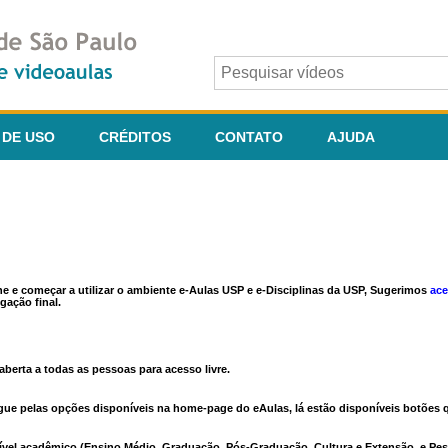
 DE USO
CRÉDITOS
CONTATO
AJUDA
ine e começar a utilizar o ambiente e-Aulas USP e e-Disciplinas da USP, Sugerimos
ace
gação final.
berta a todas as pessoas para acesso livre.
vegue pelas opções disponíveis na home-page do eAulas, lá estão disponíveis botõe
ível acadêmico (Ensino Médio, Graduação, Pós-Graduação, Cultura e Extensão, e Pes