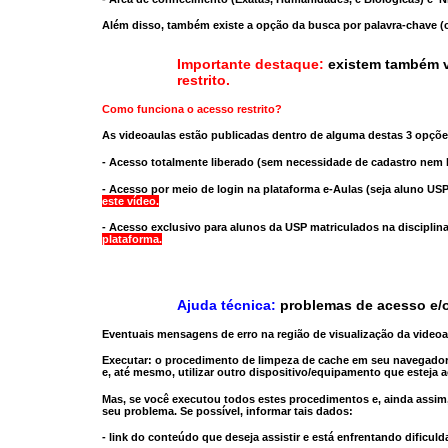
Além disso, também existe a opção da busca por palavra-chave (c
Importante destaque:
existem também v
restrito
.
Como funciona o acesso restrito?
As videoaulas estão publicadas dentro de alguma destas 3 opçõe
- Acesso totalmente liberado
(sem necessidade de cadastro nem l
- Acesso por meio de login na plataforma e-Aulas
(seja aluno USP
este vídeo.
- Acesso exclusivo para alunos da USP matriculados na disciplin
plataforma.
Ajuda técnica:
problemas de acesso e/o
Eventuais mensagens de erro na região de visualização da video
Executar:
o procedimento de limpeza de cache
em seu navegador
e, até mesmo,
utilizar outro dispositivo/equipamento
que esteja a
Mas, se você executou todos estes procedimentos e, ainda assim,
seu problema. Se possível, informar tais dados:
- link do conteúdo que deseja assistir e está enfrentando dificuld