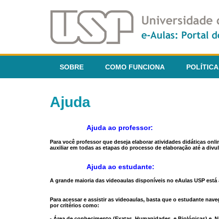
SOBRE
COMO FUNCIONA
POLÍTICA
Ajuda
Ajuda ao professor:
Para você professor que deseja elaborar atividades didáticas onl
auxiliar em todas as etapas do processo de elaboração até a divul
Ajuda ao estudante:
A grande maioria das videoaulas disponíveis no eAulas USP está a
Para acessar e assistir as videoaulas, basta que o estudante na
por critérios como:
- Área de conhecimento (Exatas, Humanidades, e Biológicas) e N