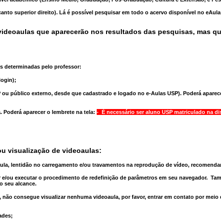
anto superior direito). Lá é possível pesquisar em todo o acervo disponível no eAul
ideoaulas que aparecerão nos resultados das pesquisas, mas q
s determinadas pelo professor:
ogin);
 ou público externo, desde que cadastrado e logado no e-Aulas USP). Poderá aparece
a
. Poderá aparecer o lembrete na tela:
- É necessário ser aluno USP matriculado na di
u visualização de videoaulas:
aula, lentidão no carregamento e/ou travamentos na reprodução de vídeo, recomend
 e/ou executar o
procedimento de redefinição
de parâmetros em seu navegador.
Tam
o seu alcance.
 não consegue visualizar nenhuma videoaula, por favor, entrar em contato por meio
ades;