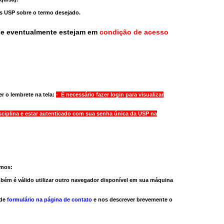
as USP sobre o termo desejado.
ue eventualmente estejam em
condição de acesso
r o lembrete na tela:
- É necessário fazer login para visualizar
sciplina e estar autenticado com sua senha única da USP na
amos:
bém é válido
utilizar outro navegador
disponível em sua máquina
 de
formulário na página de contato
e nos descrever brevemente o