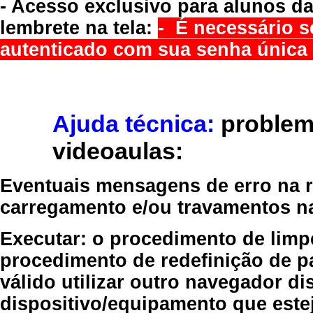
- Acesso exclusivo para alunos da
lembrete na tela:
- É necessário s
autenticado com sua senha única 
Ajuda técnica:
problem
videoaulas:
Eventuais mensagens de erro na re
carregamento e/ou travamentos n
Executar:
o procedimento de limp
procedimento de redefinição
de p
válido
utilizar outro navegador
dis
dispositivo/equipamento
que estej