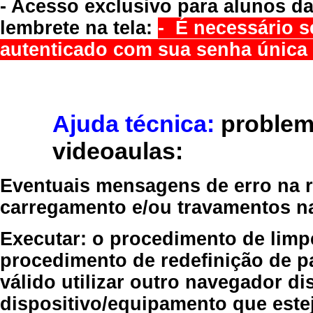
- Acesso exclusivo para alunos da
lembrete na tela:
- É necessário s
autenticado com sua senha única 
Ajuda técnica:
problem
videoaulas:
Eventuais mensagens de erro na re
carregamento e/ou travamentos n
Executar:
o procedimento de limp
procedimento de redefinição
de p
válido
utilizar outro navegador
dis
dispositivo/equipamento
que estej