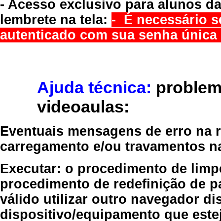
- Acesso exclusivo para alunos da
lembrete na tela:
- É necessário s
autenticado com sua senha única 
Ajuda técnica:
problem
videoaulas:
Eventuais mensagens de erro na re
carregamento e/ou travamentos n
Executar:
o procedimento de limp
procedimento de redefinição
de p
válido
utilizar outro navegador
dis
dispositivo/equipamento
que estej