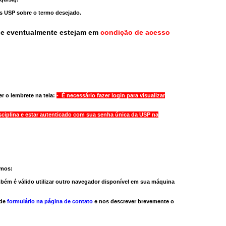
as USP sobre o termo desejado.
ue eventualmente estejam em
condição de acesso
r o lembrete na tela:
- É necessário fazer login para visualizar
sciplina e estar autenticado com sua senha única da USP na
amos:
bém é válido
utilizar outro navegador
disponível em sua máquina
 de
formulário na página de contato
e nos descrever brevemente o