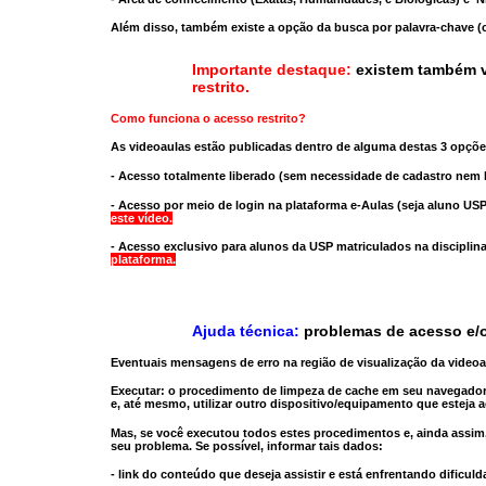
Além disso, também existe a opção da busca por palavra-chave (c
Importante destaque:
existem também v
restrito
.
Como funciona o acesso restrito?
As videoaulas estão publicadas dentro de alguma destas 3 opçõe
- Acesso totalmente liberado
(sem necessidade de cadastro nem l
- Acesso por meio de login na plataforma e-Aulas
(seja aluno USP
este vídeo.
- Acesso exclusivo para alunos da USP matriculados na disciplin
plataforma.
Ajuda técnica:
problemas de acesso e/o
Eventuais mensagens de erro na região de visualização da video
Executar:
o procedimento de limpeza de cache
em seu navegador
e, até mesmo,
utilizar outro dispositivo/equipamento
que esteja a
Mas, se você executou todos estes procedimentos e, ainda assim,
seu problema. Se possível, informar tais dados:
- link do conteúdo que deseja assistir e está enfrentando dificuld