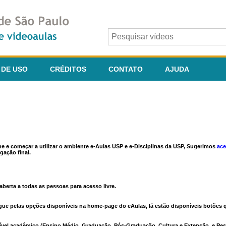
 DE USO
CRÉDITOS
CONTATO
AJUDA
ine e começar a utilizar o ambiente e-Aulas USP e e-Disciplinas da USP, Sugerimos
ace
gação final.
berta a todas as pessoas para acesso livre.
vegue pelas opções disponíveis na home-page do eAulas, lá estão disponíveis botõe
ível acadêmico (Ensino Médio, Graduação, Pós-Graduação, Cultura e Extensão, e Pes