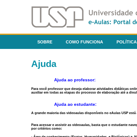
SOBRE
COMO FUNCIONA
POLÍTICA
Ajuda
Ajuda ao professor:
Para você professor que deseja elaborar atividades didáticas onl
auxiliar em todas as etapas do processo de elaboração até a divul
Ajuda ao estudante:
A grande maioria das videoaulas disponíveis no eAulas USP está a
Para acessar e assistir as videoaulas, basta que o estudante na
por critérios como:
- Área de conhecimento (Exatas, Humanidades, e Biológicas) e N