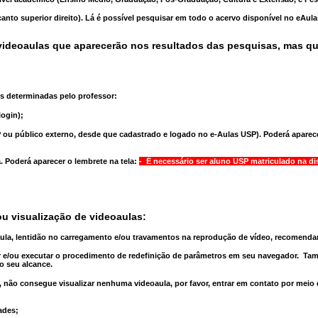
anto superior direito). Lá é possível pesquisar em todo o acervo disponível no eAul
ideoaulas que aparecerão nos resultados das pesquisas, mas q
s determinadas pelo professor:
ogin);
 ou público externo, desde que cadastrado e logado no e-Aulas USP). Poderá aparece
a
. Poderá aparecer o lembrete na tela:
- É necessário ser aluno USP matriculado na di
u visualização de videoaulas:
aula, lentidão no carregamento e/ou travamentos na reprodução de vídeo, recomend
 e/ou executar o
procedimento de redefinição
de parâmetros em seu navegador.
Tam
o seu alcance.
 não consegue visualizar nenhuma videoaula, por favor, entrar em contato por meio
ades;