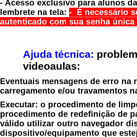
- Acesso exclusivo para alunos da
lembrete na tela:
- É necessário s
autenticado com sua senha única 
Ajuda técnica:
problem
videoaulas:
Eventuais mensagens de erro na re
carregamento e/ou travamentos n
Executar:
o procedimento de limp
procedimento de redefinição
de p
válido
utilizar outro navegador
dis
dispositivo/equipamento
que estej