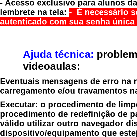
- Acesso exclusivo para alunos da
lembrete na tela:
- É necessário s
autenticado com sua senha única 
Ajuda técnica:
problem
videoaulas:
Eventuais mensagens de erro na re
carregamento e/ou travamentos n
Executar:
o procedimento de limp
procedimento de redefinição
de p
válido
utilizar outro navegador
dis
dispositivo/equipamento
que estej