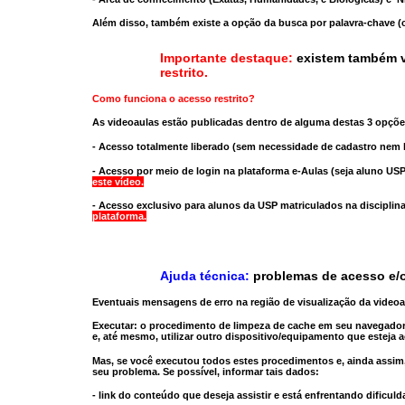
Além disso, também existe a opção da busca por palavra-chave (c
Importante destaque:
existem também v
restrito
.
Como funciona o acesso restrito?
As videoaulas estão publicadas dentro de alguma destas 3 opçõe
- Acesso totalmente liberado
(sem necessidade de cadastro nem l
- Acesso por meio de login na plataforma e-Aulas
(seja aluno USP
este vídeo.
- Acesso exclusivo para alunos da USP matriculados na disciplin
plataforma.
Ajuda técnica:
problemas de acesso e/o
Eventuais mensagens de erro na região de visualização da video
Executar:
o procedimento de limpeza de cache
em seu navegador
e, até mesmo,
utilizar outro dispositivo/equipamento
que esteja a
Mas, se você executou todos estes procedimentos e, ainda assim,
seu problema. Se possível, informar tais dados:
- link do conteúdo que deseja assistir e está enfrentando dificuld