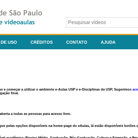
 DE USO
CRÉDITOS
CONTATO
AJUDA
ine e começar a utilizar o ambiente e-Aulas USP e e-Disciplinas da USP, Sugerimos
ace
gação final.
berta a todas as pessoas para acesso livre.
vegue pelas opções disponíveis na home-page do eAulas, lá estão disponíveis botõe
ível acadêmico (Ensino Médio, Graduação, Pós-Graduação, Cultura e Extensão, e Pes