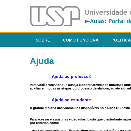
SOBRE
COMO FUNCIONA
POLÍTICA
Ajuda
Ajuda ao professor:
Para você professor que deseja elaborar atividades didáticas onl
auxiliar em todas as etapas do processo de elaboração até a divul
Ajuda ao estudante:
A grande maioria das videoaulas disponíveis no eAulas USP está a
Para acessar e assistir as videoaulas, basta que o estudante na
por critérios como:
- Área de conhecimento (Exatas, Humanidades, e Biológicas) e N