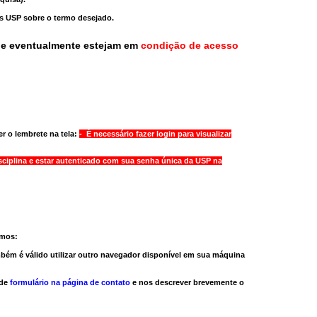
as USP sobre o termo desejado.
ue eventualmente estejam em
condição de acesso
r o lembrete na tela:
- É necessário fazer login para visualizar
sciplina e estar autenticado com sua senha única da USP na
amos:
bém é válido
utilizar outro navegador
disponível em sua máquina
 de
formulário na página de contato
e nos descrever brevemente o