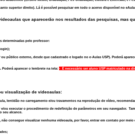
anto superior direito). Lá é possível pesquisar em todo o acervo disponível no eAul
ideoaulas que aparecerão nos resultados das pesquisas, mas q
s determinadas pelo professor:
ogin);
 ou público externo, desde que cadastrado e logado no e-Aulas USP). Poderá aparece
a
. Poderá aparecer o lembrete na tela:
- É necessário ser aluno USP matriculado na di
u visualização de videoaulas:
aula, lentidão no carregamento e/ou travamentos na reprodução de vídeo, recomend
 e/ou executar o
procedimento de redefinição
de parâmetros em seu navegador.
Tam
o seu alcance.
 não consegue visualizar nenhuma videoaula, por favor, entrar em contato por meio
ades;