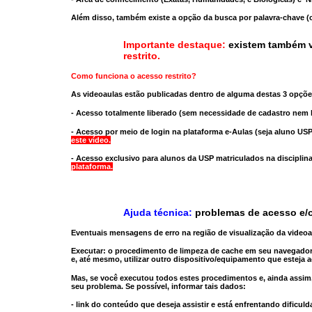
Além disso, também existe a opção da busca por palavra-chave (c
Importante destaque:
existem também v
restrito
.
Como funciona o acesso restrito?
As videoaulas estão publicadas dentro de alguma destas 3 opçõe
- Acesso totalmente liberado
(sem necessidade de cadastro nem l
- Acesso por meio de login na plataforma e-Aulas
(seja aluno USP
este vídeo.
- Acesso exclusivo para alunos da USP matriculados na disciplin
plataforma.
Ajuda técnica:
problemas de acesso e/o
Eventuais mensagens de erro na região de visualização da video
Executar:
o procedimento de limpeza de cache
em seu navegador
e, até mesmo,
utilizar outro dispositivo/equipamento
que esteja a
Mas, se você executou todos estes procedimentos e, ainda assim,
seu problema. Se possível, informar tais dados:
- link do conteúdo que deseja assistir e está enfrentando dificuld