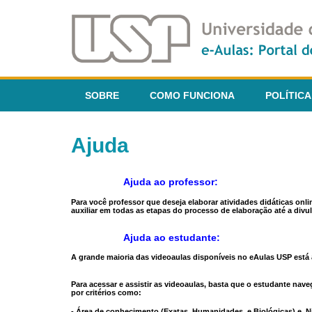
SOBRE
COMO FUNCIONA
POLÍTICA
Ajuda
Ajuda ao professor:
Para você professor que deseja elaborar atividades didáticas onl
auxiliar em todas as etapas do processo de elaboração até a divul
Ajuda ao estudante:
A grande maioria das videoaulas disponíveis no eAulas USP está a
Para acessar e assistir as videoaulas, basta que o estudante na
por critérios como:
- Área de conhecimento (Exatas, Humanidades, e Biológicas) e N