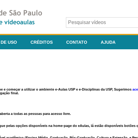
 DE USO
CRÉDITOS
CONTATO
AJUDA
ine e começar a utilizar o ambiente e-Aulas USP e e-Disciplinas da USP, Sugerimos
ace
gação final.
berta a todas as pessoas para acesso livre.
vegue pelas opções disponíveis na home-page do eAulas, lá estão disponíveis botõe
ível acadêmico (Ensino Médio, Graduação, Pós-Graduação, Cultura e Extensão, e Pes