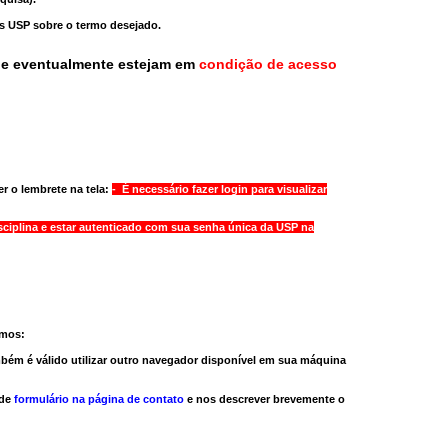
as USP sobre o termo desejado.
ue eventualmente estejam em
condição de acesso
r o lembrete na tela:
- É necessário fazer login para visualizar
sciplina e estar autenticado com sua senha única da USP na
amos:
bém é válido
utilizar outro navegador
disponível em sua máquina
 de
formulário na página de contato
e nos descrever brevemente o