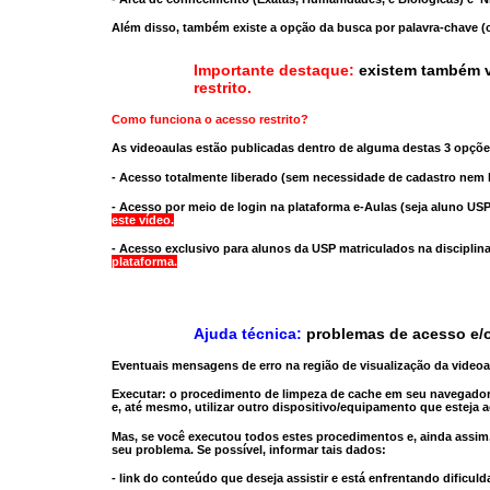
Além disso, também existe a opção da busca por palavra-chave (c
Importante destaque:
existem também v
restrito
.
Como funciona o acesso restrito?
As videoaulas estão publicadas dentro de alguma destas 3 opçõe
- Acesso totalmente liberado
(sem necessidade de cadastro nem l
- Acesso por meio de login na plataforma e-Aulas
(seja aluno USP
este vídeo.
- Acesso exclusivo para alunos da USP matriculados na disciplin
plataforma.
Ajuda técnica:
problemas de acesso e/o
Eventuais mensagens de erro na região de visualização da video
Executar:
o procedimento de limpeza de cache
em seu navegador
e, até mesmo,
utilizar outro dispositivo/equipamento
que esteja a
Mas, se você executou todos estes procedimentos e, ainda assim,
seu problema. Se possível, informar tais dados:
- link do conteúdo que deseja assistir e está enfrentando dificuld