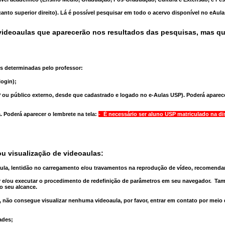
anto superior direito). Lá é possível pesquisar em todo o acervo disponível no eAul
ideoaulas que aparecerão nos resultados das pesquisas, mas q
s determinadas pelo professor:
ogin);
 ou público externo, desde que cadastrado e logado no e-Aulas USP). Poderá aparece
a
. Poderá aparecer o lembrete na tela:
- É necessário ser aluno USP matriculado na di
u visualização de videoaulas:
aula, lentidão no carregamento e/ou travamentos na reprodução de vídeo, recomend
 e/ou executar o
procedimento de redefinição
de parâmetros em seu navegador.
Tam
o seu alcance.
 não consegue visualizar nenhuma videoaula, por favor, entrar em contato por meio
ades;