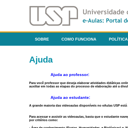
SOBRE
COMO FUNCIONA
POLÍTICA
Ajuda
Ajuda ao professor:
Para você professor que deseja elaborar atividades didáticas onl
auxiliar em todas as etapas do processo de elaboração até a divul
Ajuda ao estudante:
A grande maioria das videoaulas disponíveis no eAulas USP está a
Para acessar e assistir as videoaulas, basta que o estudante na
por critérios como:
- Área de conhecimento (Exatas, Humanidades, e Biológicas) e N