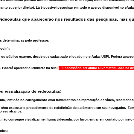
anto superior direito). Lá é possível pesquisar em todo o acervo disponível no eAul
ideoaulas que aparecerão nos resultados das pesquisas, mas q
s determinadas pelo professor:
ogin);
 ou público externo, desde que cadastrado e logado no e-Aulas USP). Poderá aparece
a
. Poderá aparecer o lembrete na tela:
- É necessário ser aluno USP matriculado na di
u visualização de videoaulas:
aula, lentidão no carregamento e/ou travamentos na reprodução de vídeo, recomend
 e/ou executar o
procedimento de redefinição
de parâmetros em seu navegador.
Tam
o seu alcance.
 não consegue visualizar nenhuma videoaula, por favor, entrar em contato por meio
ades;