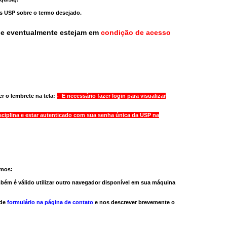
as USP sobre o termo desejado.
ue eventualmente estejam em
condição de acesso
r o lembrete na tela:
- É necessário fazer login para visualizar
sciplina e estar autenticado com sua senha única da USP na
amos:
bém é válido
utilizar outro navegador
disponível em sua máquina
 de
formulário na página de contato
e nos descrever brevemente o