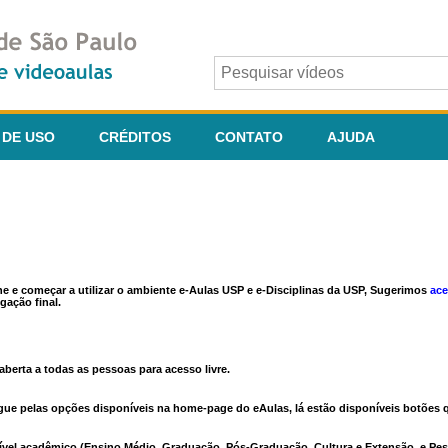
 DE USO
CRÉDITOS
CONTATO
AJUDA
ine e começar a utilizar o ambiente e-Aulas USP e e-Disciplinas da USP, Sugerimos
ace
gação final.
berta a todas as pessoas para acesso livre.
vegue pelas opções disponíveis na home-page do eAulas, lá estão disponíveis botõe
ível acadêmico (Ensino Médio, Graduação, Pós-Graduação, Cultura e Extensão, e Pes