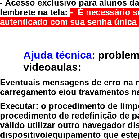
- Acesso exclusivo para alunos da
lembrete na tela:
- É necessário s
autenticado com sua senha única 
Ajuda técnica:
problem
videoaulas:
Eventuais mensagens de erro na re
carregamento e/ou travamentos n
Executar:
o procedimento de limp
procedimento de redefinição
de p
válido
utilizar outro navegador
dis
dispositivo/equipamento
que estej