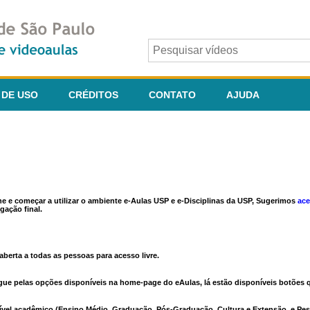
 DE USO
CRÉDITOS
CONTATO
AJUDA
ine e começar a utilizar o ambiente e-Aulas USP e e-Disciplinas da USP, Sugerimos
ace
gação final.
berta a todas as pessoas para acesso livre.
vegue pelas opções disponíveis na home-page do eAulas, lá estão disponíveis botõe
ível acadêmico (Ensino Médio, Graduação, Pós-Graduação, Cultura e Extensão, e Pes