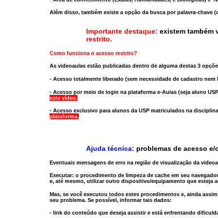
Além disso, também existe a opção da busca por palavra-chave (c
Importante destaque:
existem também v
restrito
.
Como funciona o acesso restrito?
As videoaulas estão publicadas dentro de alguma destas 3 opçõe
- Acesso totalmente liberado
(sem necessidade de cadastro nem l
- Acesso por meio de login na plataforma e-Aulas
(seja aluno USP
este vídeo.
- Acesso exclusivo para alunos da USP matriculados na disciplin
plataforma.
Ajuda técnica:
problemas de acesso e/o
Eventuais mensagens de erro na região de visualização da video
Executar:
o procedimento de limpeza de cache
em seu navegador
e, até mesmo,
utilizar outro dispositivo/equipamento
que esteja a
Mas, se você executou todos estes procedimentos e, ainda assim,
seu problema. Se possível, informar tais dados:
- link do conteúdo que deseja assistir e está enfrentando dificuld