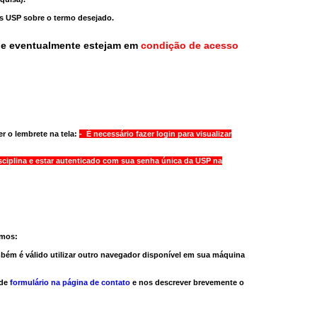
as USP sobre o termo desejado.
ue eventualmente estejam em
condição de acesso
r o lembrete na tela:
- É necessário fazer login para visualizar
sciplina e estar autenticado com sua senha única da USP na
amos:
bém é válido
utilizar outro navegador
disponível em sua máquina
 de
formulário na página de contato
e nos descrever brevemente o