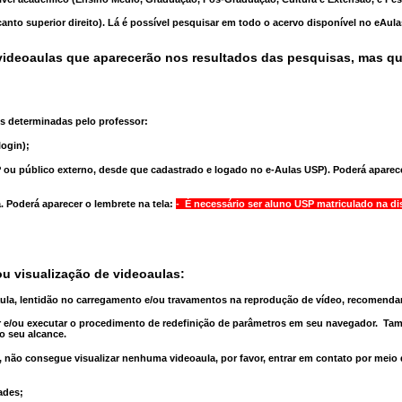
anto superior direito). Lá é possível pesquisar em todo o acervo disponível no eAul
ideoaulas que aparecerão nos resultados das pesquisas, mas q
s determinadas pelo professor:
ogin);
 ou público externo, desde que cadastrado e logado no e-Aulas USP). Poderá aparece
a
. Poderá aparecer o lembrete na tela:
- É necessário ser aluno USP matriculado na di
u visualização de videoaulas:
aula, lentidão no carregamento e/ou travamentos na reprodução de vídeo, recomend
 e/ou executar o
procedimento de redefinição
de parâmetros em seu navegador.
Tam
o seu alcance.
 não consegue visualizar nenhuma videoaula, por favor, entrar em contato por meio
ades;