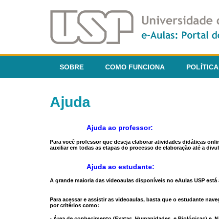
SOBRE
COMO FUNCIONA
POLÍTICA
Ajuda
Ajuda ao professor:
Para você professor que deseja elaborar atividades didáticas onl
auxiliar em todas as etapas do processo de elaboração até a divul
Ajuda ao estudante:
A grande maioria das videoaulas disponíveis no eAulas USP está a
Para acessar e assistir as videoaulas, basta que o estudante na
por critérios como:
- Área de conhecimento (Exatas, Humanidades, e Biológicas) e N