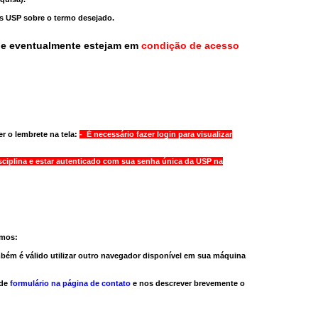
as USP sobre o termo desejado.
ue eventualmente estejam em
condição de acesso
r o lembrete na tela:
- É necessário fazer login para visualizar
sciplina e estar autenticado com sua senha única da USP na
amos:
bém é válido
utilizar outro navegador
disponível em sua máquina
 de
formulário na página de contato
e nos descrever brevemente o