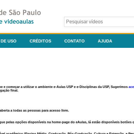
 DE USO
CRÉDITOS
CONTATO
AJUDA
ine e começar a utilizar o ambiente e-Aulas USP e e-Disciplinas da USP, Sugerimos
ace
gação final.
berta a todas as pessoas para acesso livre.
vegue pelas opções disponíveis na home-page do eAulas, lá estão disponíveis botõe
ível acadêmico (Ensino Médio, Graduação, Pós-Graduação, Cultura e Extensão, e Pes