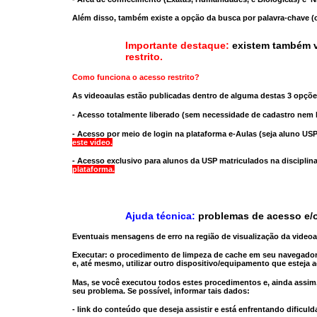
Além disso, também existe a opção da busca por palavra-chave (c
Importante destaque:
existem também v
restrito
.
Como funciona o acesso restrito?
As videoaulas estão publicadas dentro de alguma destas 3 opçõe
- Acesso totalmente liberado
(sem necessidade de cadastro nem l
- Acesso por meio de login na plataforma e-Aulas
(seja aluno USP
este vídeo.
- Acesso exclusivo para alunos da USP matriculados na disciplin
plataforma.
Ajuda técnica:
problemas de acesso e/o
Eventuais mensagens de erro na região de visualização da video
Executar:
o procedimento de limpeza de cache
em seu navegador
e, até mesmo,
utilizar outro dispositivo/equipamento
que esteja a
Mas, se você executou todos estes procedimentos e, ainda assim,
seu problema. Se possível, informar tais dados:
- link do conteúdo que deseja assistir e está enfrentando dificuld