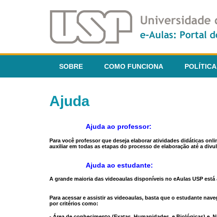
SOBRE
COMO FUNCIONA
POLÍTICA
Ajuda
Ajuda ao professor:
Para você professor que deseja elaborar atividades didáticas onl
auxiliar em todas as etapas do processo de elaboração até a divul
Ajuda ao estudante:
A grande maioria das videoaulas disponíveis no eAulas USP está a
Para acessar e assistir as videoaulas, basta que o estudante na
por critérios como:
- Área de conhecimento (Exatas, Humanidades, e Biológicas) e N