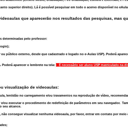
anto superior direito). Lá é possível pesquisar em todo o acervo disponível no eAul
ideoaulas que aparecerão nos resultados das pesquisas, mas q
s determinadas pelo professor:
ogin);
 ou público externo, desde que cadastrado e logado no e-Aulas USP). Poderá aparece
a
. Poderá aparecer o lembrete na tela:
- É necessário ser aluno USP matriculado na di
u visualização de videoaulas:
aula, lentidão no carregamento e/ou travamentos na reprodução de vídeo, recomend
 e/ou executar o
procedimento de redefinição
de parâmetros em seu navegador.
Tam
o seu alcance.
 não consegue visualizar nenhuma videoaula, por favor, entrar em contato por meio
ades;